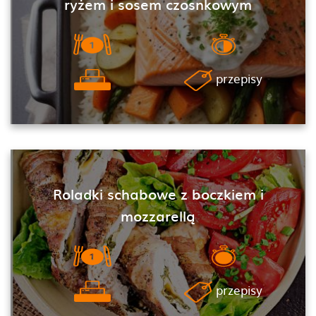
ryżem i sosem czosnkowym
przepisy
Roladki schabowe z boczkiem i
mozzarellą
przepisy