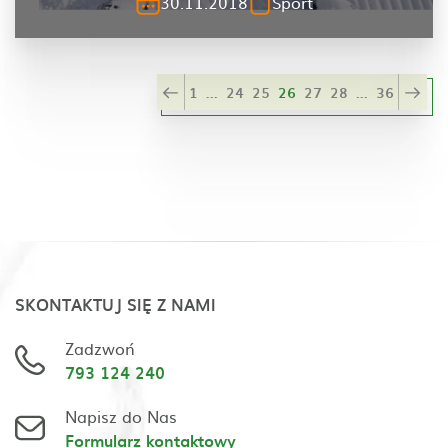
30.11.2018
Sport
1
...
24
25
26
27
28
...
36
SKONTAKTUJ SIĘ Z NAMI
Zadzwoń
793 124 240
Napisz do Nas
Formularz kontaktowy