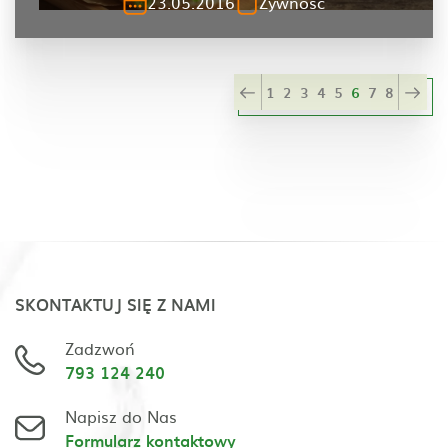
23.05.2016
Żywność
1
2
3
4
5
6
7
8
SKONTAKTUJ SIĘ Z NAMI
Zadzwoń
793 124 240
Napisz do Nas
Formularz kontaktowy